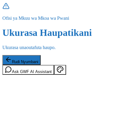
Ofisi ya Mkuu wa Mkoa wa Pwani
Ukurasa Haupatikani
Ukurasa unaoutafuta haupo.
Rudi Nyumbani
Ask GWF AI Assistant