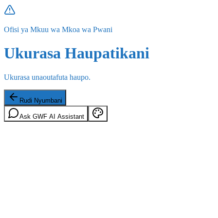
Ofisi ya Mkuu wa Mkoa wa Pwani
Ukurasa Haupatikani
Ukurasa unaoutafuta haupo.
Rudi Nyumbani
Ask GWF AI Assistant