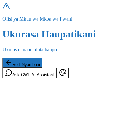
Ofisi ya Mkuu wa Mkoa wa Pwani
Ukurasa Haupatikani
Ukurasa unaoutafuta haupo.
Rudi Nyumbani
Ask GWF AI Assistant