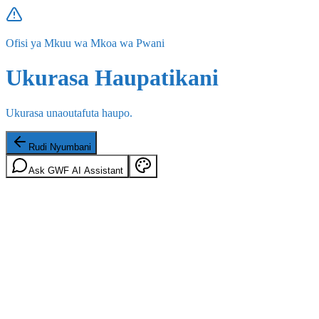
Ofisi ya Mkuu wa Mkoa wa Pwani
Ukurasa Haupatikani
Ukurasa unaoutafuta haupo.
Rudi Nyumbani
Ask GWF AI Assistant