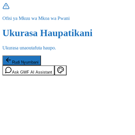
Ofisi ya Mkuu wa Mkoa wa Pwani
Ukurasa Haupatikani
Ukurasa unaoutafuta haupo.
Rudi Nyumbani
Ask GWF AI Assistant